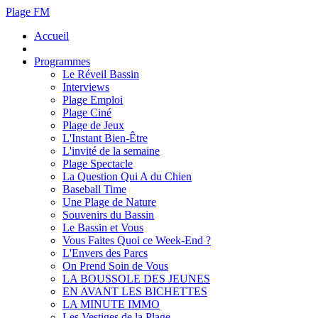
Plage FM
Accueil
Programmes
Le Réveil Bassin
Interviews
Plage Emploi
Plage Ciné
Plage de Jeux
L'Instant Bien-Être
L'invité de la semaine
Plage Spectacle
La Question Qui A du Chien
Baseball Time
Une Plage de Nature
Souvenirs du Bassin
Le Bassin et Vous
Vous Faites Quoi ce Week-End ?
L'Envers des Parcs
On Prend Soin de Vous
LA BOUSSOLE DES JEUNES
EN AVANT LES BICHETTES
LA MINUTE IMMO
Les Vestiges de la Plage